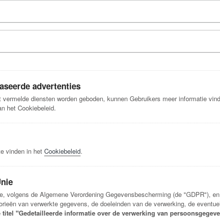
baseerde advertenties
nt vermelde diensten worden geboden, kunnen Gebruikers meer informatie vind
an het Cookiebeleid.
te vinden in het
Cookiebeleid
.
Unie
ie, volgens de Algemene Verordening Gegevensbescherming (de "GDPR"), en ve
ategorieën van verwerkte gegevens, de doeleinden van de verwerking, de even
e titel "Gedetailleerde informatie over de verwerking van persoonsgegev