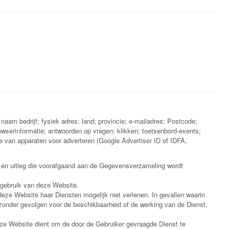
am bedrijf; fysiek adres; land; provincie; e-mailadres; Postcode;
rowserinformatie; antwoorden op vragen; klikken; toetsenbord-events;
e van apparaten voor adverteren (Google Advertiser ID of IDFA,
st en uitleg die voorafgaand aan de Gegevensverzameling wordt
 gebruik van deze Website.
eze Website haar Diensten mogelijk niet verlenen. In gevallen waarin
zonder gevolgen voor de beschikbaarheid of de werking van de Dienst.
eze Website dient om de door de Gebruiker gevraagde Dienst te