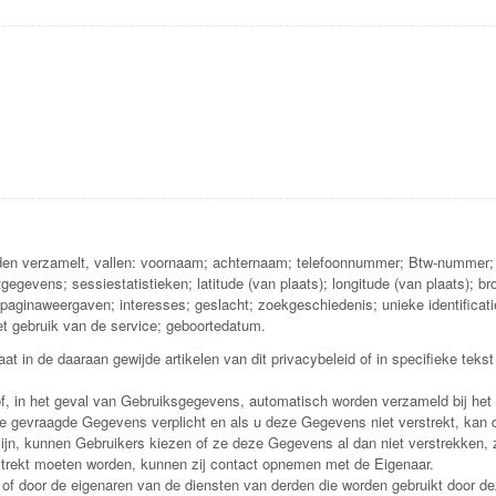
den verzamelt, vallen: voornaam; achternaam; telefoonnummer; Btw-nummer; na
egevens; sessiestatistieken; latitude (van plaats); longitude (van plaats); b
paginaweergaven; interesses; geslacht; zoekgeschiedenis; unieke identificati
et gebruik van de service; geboortedatum.
t in de daaraan gewijde artikelen van dit privacybeleid of in specifieke tek
, in het geval van Gebruiksgegevens, automatisch worden verzameld bij het
e gevraagde Gegevens verplicht en als u deze Gegevens niet verstrekt, kan d
zijn, kunnen Gebruikers kiezen of ze deze Gegevens al dan niet verstrekken, 
strekt moeten worden, kunnen zij contact opnemen met de Eigenaar.
 of door de eigenaren van de diensten van derden die worden gebruikt door d