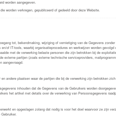
eleid worden aangegeven.
die worden verkregen, gepubliceerd of gedeeld door deze Website.
egang tot, bekendmaking, wijziging of vernietiging van de Gegevens zonde
en/of IT-tools, waarbij organisatieprocedures en werkwijzen worden gevolgd
alde met de verwerking belaste personen die zijn betrokken bij de exploitati
 externe partijen (zoals externe technische serviceproviders, mailprogramma
den aangevraagd.
n andere plaatsen waar de partijen die bij de verwerking zijn betrokken zich
onsgegevens inhouden dat de Gegevens van de Gebruikers worden doorgegeven 
kers het artikel met details over de verwerking van Persoonsgegevens raadp
rwerkt en opgeslagen zolang dat nodig is voor het doel waarvoor ze zijn ve
e Gebruiker.