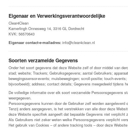
Eigenaar en Verwerkingsverantwoordelijke
Clear4Clean
Kamerlingh Onnesweg 14, 3316 GL Dordrecht
KVK: 56570643
Eigenaar contact-e-mailadres:
info@clear4clean.nl
Soorten verzamelde Gegevens
Onder het soort gegevens dat deze Website zelf of door middel van der
stad; website; Trackers; Gebruiksgegevens; aantal Gebruikers; apparaatg
bewegingssensor-events; muisbewegingen; scroll-positie; touch-events; 
bijvoorbeeld); address; contact details; Gegevens meegedeeld tijdens h
De volledige informatie over elk soort verzamelde Persoonsgegevens staa
weergegeven.
Persoonsgegevens kunnen door de Gebruiker zelf worden aangeleverd of
Tenzij anders aangegeven, is het verstrekken van alle door deze Websit
deze Website specifiek aangeeft dat bepaalde Gegevens niet verplicht 
Als Gebruikers niet zeker weten welke Persoonsgegevens verplicht ver
Het gebruik van Cookies – of andere tracking tools – door deze Website